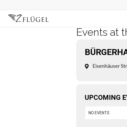
Skip
to
main
content
Events at t
BÜRGERHA
Eisenhäuser Str
UPCOMING 
NO EVENTS