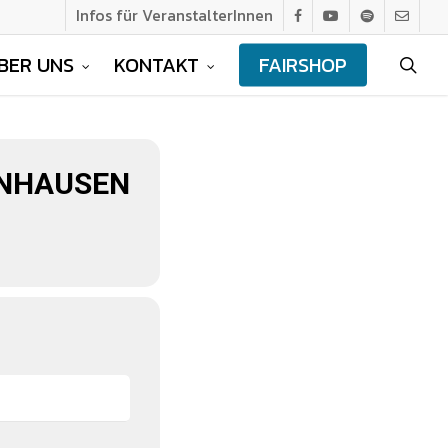
Infos für VeranstalterInnen
facebook
youtube
spotify
email
BER UNS
KONTAKT
FAIRSHOP
sea
ENHAUSEN