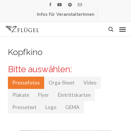
Skip
facebook
youtube
spotify
email
to
Infos für VeranstalterInnen
main
Men
content
search
Kopfkino
Bitte auswählen:
Pressefotos
Orga-Sheet
Video
Plakate
Flyer
Eintrittskarten
Pressetext
Logo
GEMA