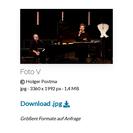
Foto V
Holger Postma
jpg · 3360 x 1992 px · 1,4 MB
Download .jpg
Größere Formate auf Anfrage