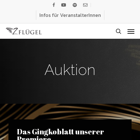
Skip
facebook
youtube
spotify
email
to
Infos für VeranstalterInnen
main
Men
content
search
Auktion
Das Gingkoblatt unserer
Premiere