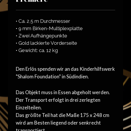
• Ca. 2,5 m Durchmesser
• 9 mm Birken-Multiplexplatte
• Zwei Aufhängepunkte
• Gold lackierte Vorderseite
• Gewicht: ca. 12 kg
Den Erlös spenden wir an das Kinderhilfswerk
"Shalom Foundation" in Südindien.
Das Objekt muss in Essen abgeholt werden.
Der Transport erfolgt in drei zerlegten
Einzelteilen.
Das größte Teil hat die Maße 175 x 248 cm
wird am Besten liegend oder senkrecht
transportiert.