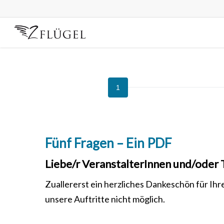
Skip
to
main
content
Fünf
Fragen
–
Einleitung
Ein
PDF
Fünf Fragen – Ein PDF
Liebe/r VeranstalterInnen und/oder 
Zuallererst ein herzliches Dankeschön für Ih
unsere Auftritte nicht möglich.