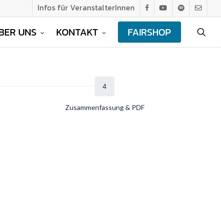
Infos für VeranstalterInnen
facebook
youtube
spotify
email
BER UNS
KONTAKT
FAIRSHOP
sea
Zusammenfassung & PDF