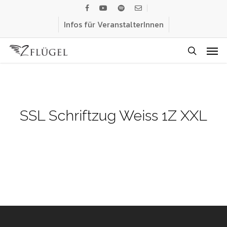
Skip
facebook
youtube
spotify
email
to
Infos für VeranstalterInnen
main
Men
content
search
SSL Schriftzug Weiss 1Z XXL