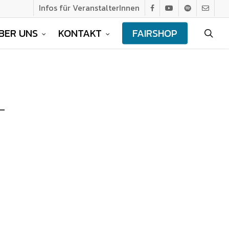
Infos für VeranstalterInnen
facebook
youtube
spotify
email
BER UNS
KONTAKT
FAIRSHOP
sea
L