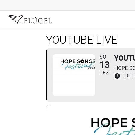
Skip
to
main
content
YOUTUBE LIVE
SO
YOUTU
13
HOPE S
DEZ
10:00