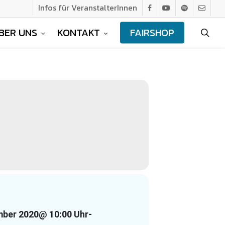
Infos für VeranstalterInnen
facebook
youtube
spotify
email
BER UNS
KONTAKT
FAIRSHOP
sea
mber 2020
@ 10:00 Uhr
-