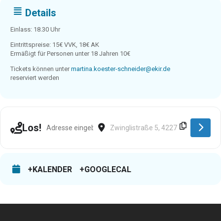
Details
Einlass: 18.30 Uhr
Eintrittspreise: 15€ VVK, 18€ AK
Ermäßigt für Personen unter 18 Jahren 10€
Tickets können unter
martina.koester-schneider@ekir.de
reserviert werden
Address - Wuppertal [r7iF20J87]
Destination Address - Wuppertal [Q
Los!
+KALENDER
+GOOGLECAL