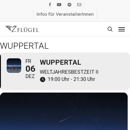
Skip
facebook
youtube
spotify
email
to
Infos für VeranstalterInnen
main
Men
content
search
WUPPERTAL
FR
WUPPERTAL
06
WELTJAHRESBESTZEIT II
DEZ
19:00 Uhr - 21:30 Uhr