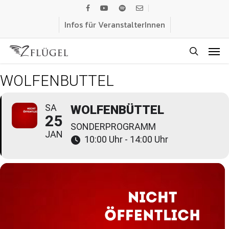
Skip
facebook
youtube
spotify
email
to
Infos für VeranstalterInnen
main
Men
content
search
WOLFENBÜTTEL
SA
WOLFENBÜTTEL
25
SONDERPROGRAMM
JAN
10:00 Uhr - 14:00 Uhr