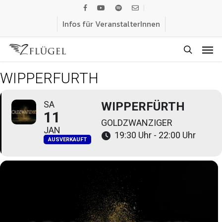
Skip
facebook
youtube
spotify
email
to
Infos für VeranstalterInnen
main
Men
content
search
WIPPERFÜRTH
SA
WIPPERFÜRTH
11
GOLDZWANZIGER
JAN
19:30 Uhr - 22:00 Uhr
AUSVERKAUFT