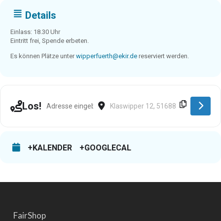
Details
Einlass: 18.30 Uhr
Eintritt frei, Spende erbeten.
Es können Plätze unter
wipperfuerth@ekir.de
reserviert werden.
Address - Wipperfürth [hPYpG2Znx]
Destination Address - Wipperfürth [
Los!
+KALENDER
+GOOGLECAL
FairShop