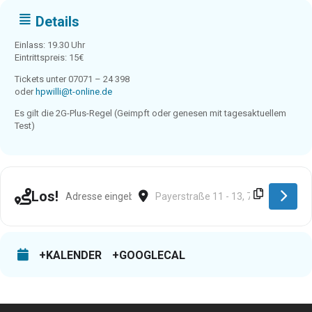
Details
Einlass: 19.30 Uhr
Eintrittspreis: 15€
Tickets unter 07071 – 24 398
oder
hpwilli@t-online.de
Es gilt die 2G-Plus-Regel (Geimpft oder genesen mit tagesaktuellem
Test)
Address - Tübingen [ldEkBiCLf]
Destination Address - Tübingen [fcG
Los!
+KALENDER
+GOOGLECAL