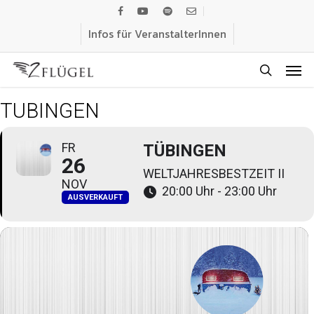
Skip
facebook
youtube
spotify
email
to
Infos für VeranstalterInnen
main
Men
content
search
TÜBINGEN
FR
TÜBINGEN
26
WELTJAHRESBESTZEIT II
NOV
20:00 Uhr - 23:00 Uhr
AUSVERKAUFT