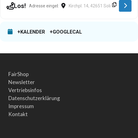
Address - Solingen [yy2qQ0T6N]
Destination Address - Solingen [C9vz
Los!
+KALENDER
+GOOGLECAL
FairShop
Newsletter
Vertriebsinfos
Datenschutzerklärung
Impressum
Kontakt