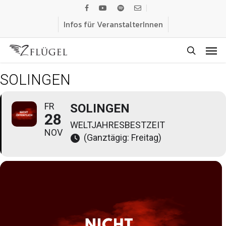
Skip
facebook
youtube
spotify
email
to
Infos für VeranstalterInnen
main
Men
content
search
SOLINGEN
FR
SOLINGEN
28
WELTJAHRESBESTZEIT
NOV
(Ganztägig: Freitag)