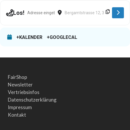
Address - Obernkirchen [0IF4mQXV7]
Destination Address - Obernkirchen
Los!
+KALENDER
+GOOGLECAL
FairShop
Newsletter
Vertriebsinfos
Datenschutzerklärung
Impressum
Kontakt