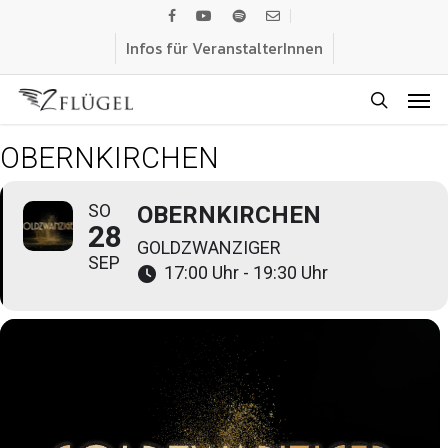
Skip
facebook
youtube
spotify
email
to
Infos für VeranstalterInnen
main
Men
content
search
OBERNKIRCHEN
SO
OBERNKIRCHEN
28
GOLDZWANZIGER
SEP
17:00 Uhr - 19:30 Uhr