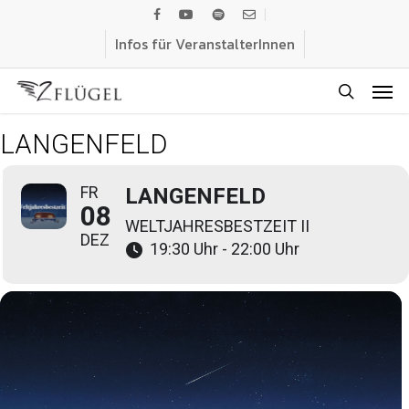
Skip
facebook
youtube
spotify
email
to
Infos für VeranstalterInnen
main
Men
content
search
LANGENFELD
FR
LANGENFELD
08
WELTJAHRESBESTZEIT II
DEZ
19:30 Uhr - 22:00 Uhr