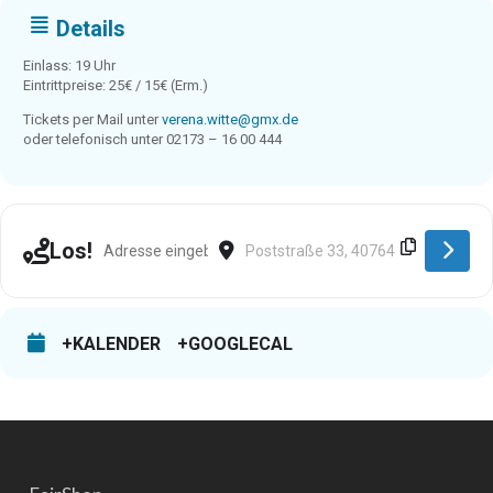
Details
Einlass: 19 Uhr
Eintrittpreise: 25€ / 15€ (Erm.)
Tickets per Mail unter
verena.witte@gmx.de
oder telefonisch unter 02173 – 16 00 444
Address - Langenfeld [gVaflTlY1]
Destination Address - Langenfeld [t
Los!
+KALENDER
+GOOGLECAL