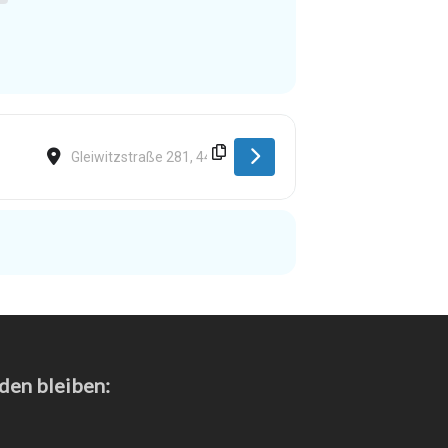
Destination Address - Dortmund [dzDY4S9x8]
den bleiben: