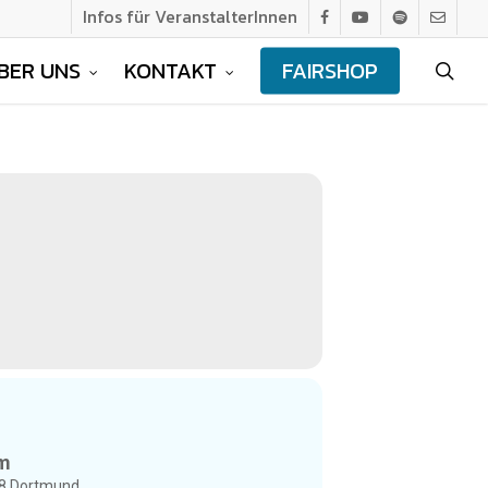
Infos für VeranstalterInnen
facebook
youtube
spotify
email
BER UNS
KONTAKT
FAIRSHOP
sea
um
28 Dortmund