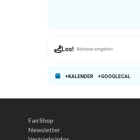
Address - Dortmund [edl8KBl1T]
Los!
+KALENDER
+GOOGLECAL
FairShop
Newsletter
Vertriebsinfos