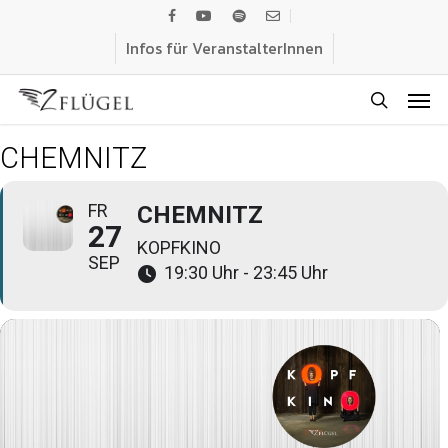
Skip
facebook
youtube
spotify
email
to
Infos für VeranstalterInnen
main
Men
content
search
CHEMNITZ
FR
CHEMNITZ
27
KOPFKINO
SEP
19:30 Uhr - 23:45 Uhr