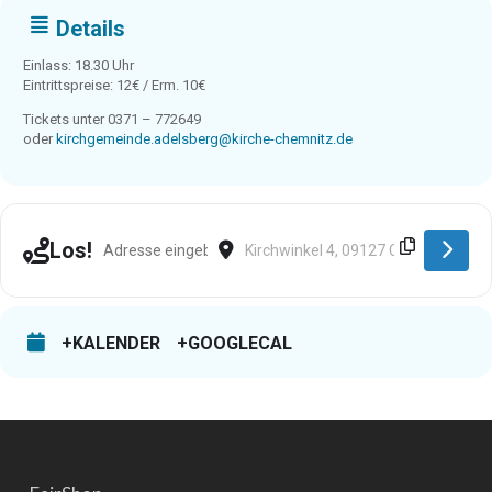
Details
Einlass: 18.30 Uhr
Eintrittspreise: 12€ / Erm. 10€
Tickets unter 0371 – 772649
oder
kirchgemeinde.adelsberg@kirche-chemnitz.de
Address - Chemnitz [yDyj4iQep]
Destination Address - Chemnitz [ve
Los!
+KALENDER
+GOOGLECAL