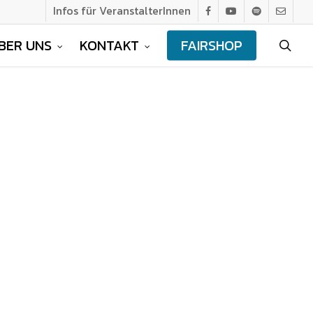
Infos für VeranstalterInnen
facebook
youtube
spotify
email
BER UNS
KONTAKT
FAIRSHOP
sea