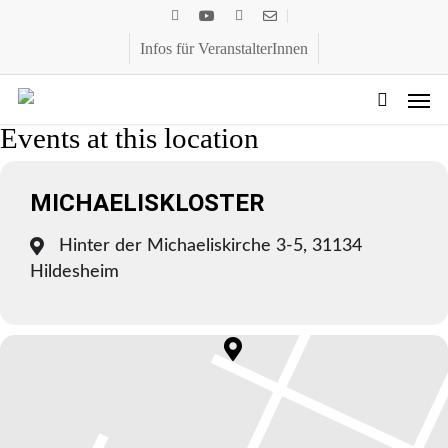
Skip
facebook
youtube
spotify
email
to
Infos für VeranstalterInnen
main
Men
content
search
Events at this location
MICHAELISKLOSTER
Hinter der Michaeliskirche 3-5, 31134
Hildesheim