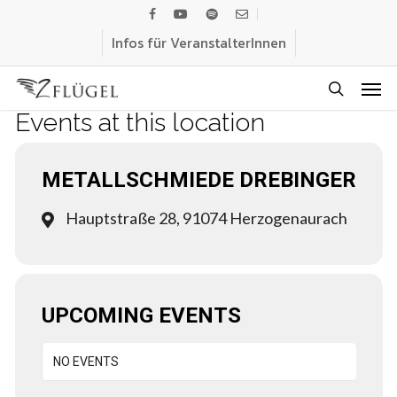
Skip
facebook
youtube
spotify
email
to
Infos für VeranstalterInnen
main
Men
content
search
Events at this location
METALLSCHMIEDE DREBINGER
Hauptstraße 28, 91074 Herzogenaurach
UPCOMING EVENTS
NO EVENTS