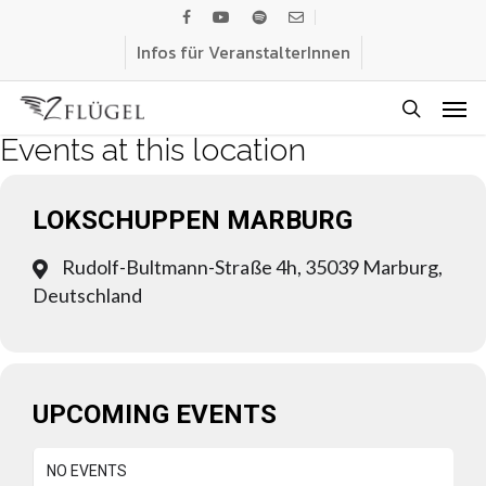
Skip
facebook
youtube
spotify
email
to
Infos für VeranstalterInnen
main
Men
content
search
Events at this location
LOKSCHUPPEN MARBURG
Rudolf-Bultmann-Straße 4h, 35039 Marburg,
Deutschland
UPCOMING EVENTS
NO EVENTS