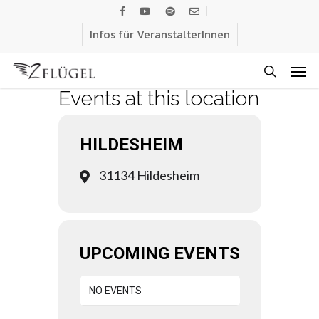
Skip
facebook
youtube
spotify
email
to
Infos für VeranstalterInnen
main
Men
content
search
Events at this location
HILDESHEIM
31134 Hildesheim
UPCOMING EVENTS
NO EVENTS