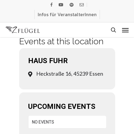
Skip
facebook
youtube
spotify
email
to
Infos für VeranstalterInnen
main
Men
content
search
Events at this location
HAUS FUHR
Heckstraße 16, 45239 Essen
UPCOMING EVENTS
NO EVENTS