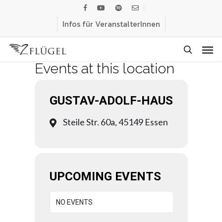
Skip
facebook
youtube
spotify
email
to
Infos für VeranstalterInnen
main
Men
content
search
Events at this location
GUSTAV-ADOLF-HAUS
Steile Str. 60a, 45149 Essen
UPCOMING EVENTS
NO EVENTS