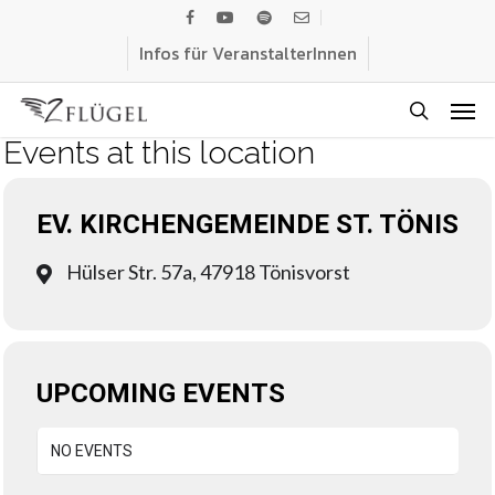
Skip
facebook
youtube
spotify
email
to
Infos für VeranstalterInnen
main
Men
content
search
Events at this location
EV. KIRCHENGEMEINDE ST. TÖNIS
Hülser Str. 57a, 47918 Tönisvorst
UPCOMING EVENTS
NO EVENTS