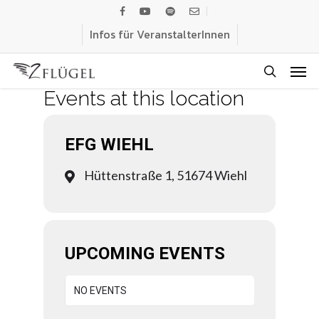
Skip
facebook
youtube
spotify
email
to
Infos für VeranstalterInnen
main
Men
content
search
Events at this location
EFG WIEHL
Hüttenstraße 1, 51674 Wiehl
UPCOMING EVENTS
NO EVENTS