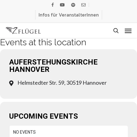
Skip
facebook
youtube
spotify
email
to
Infos für VeranstalterInnen
main
Men
content
search
Events at this location
AUFERSTEHUNGSKIRCHE
HANNOVER
Helmstedter Str. 59, 30519 Hannover
UPCOMING EVENTS
NO EVENTS