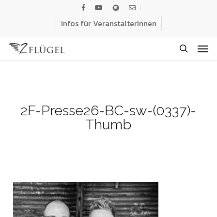
Skip
facebook
youtube
spotify
email
to
Infos für VeranstalterInnen
main
Men
content
search
2F-Presse26-BC-sw-(0337)-
Thumb