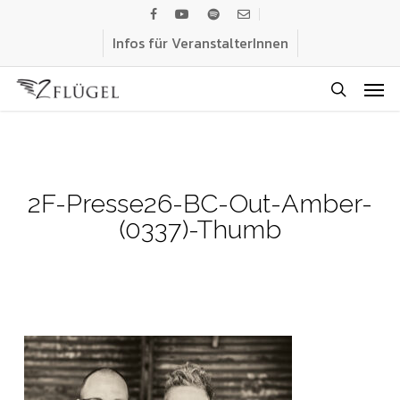
Skip
facebook
youtube
spotify
email
to
Infos für VeranstalterInnen
main
Men
content
search
2F-Presse26-BC-Out-Amber-
(0337)-Thumb