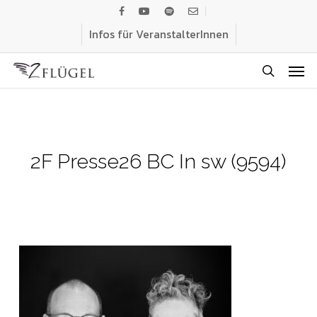
Skip
facebook
youtube
spotify
email
to
Infos für VeranstalterInnen
main
Men
content
search
2F Presse26 BC In sw (9594)