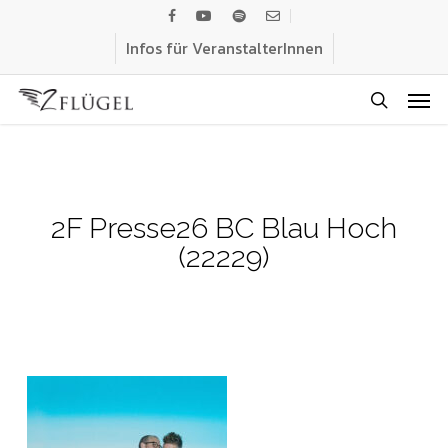
Skip
facebook
youtube
spotify
email
to
Infos für VeranstalterInnen
main
Men
content
search
2F Presse26 BC Blau Hoch
(22229)